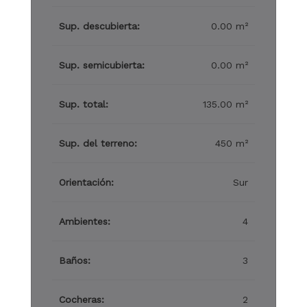
Sup. descubierta:
0.00 m²
Sup. semicubierta:
0.00 m²
Sup. total:
135.00 m²
Sup. del terreno:
450 m²
Orientación:
Sur
Ambientes:
4
Baños:
3
Cocheras:
2