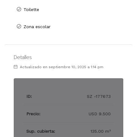
Toilette
Zona escolar
Detalles
Actualizado en septiembre 10, 2025 a 1:14 pm
ID:
SZ -177673
Precio:
USD 9.500
Sup. cubierta:
135.00 m²