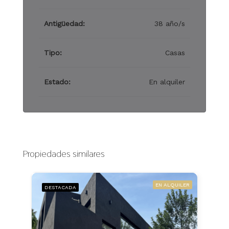
Antigüedad:
38 año/s
Tipo:
Casas
Estado:
En alquiler
Propiedades similares
EN ALQUILER
DESTACADA