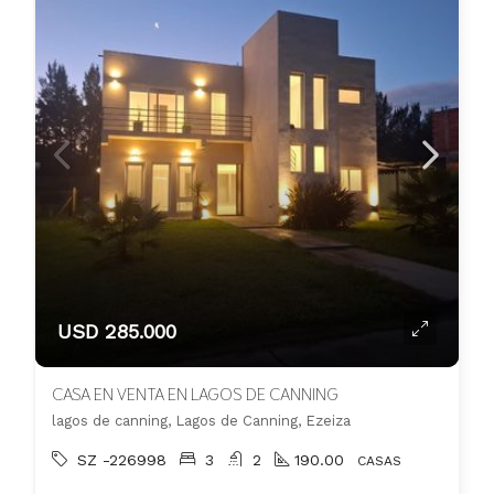
USD 285.000
CASA EN VENTA EN LAGOS DE CANNING
lagos de canning, Lagos de Canning, Ezeiza
SZ -226998
3
2
190.00
CASAS