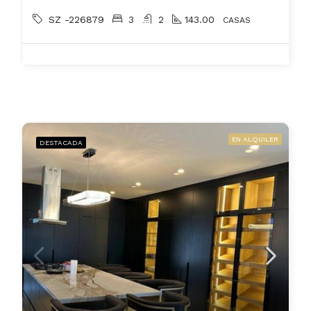
SZ -226879
3
2
143.00
CASAS
EN ALQUILER
DESTACADA