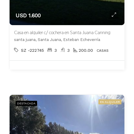
USD 1.600
Casa en alquiler c/ cochera en Santa Juana Canning
santa juana, Santa Juana, Esteban Echeverría
SZ -222745
3
3
200.00
CASAS
EN ALQUILER
DESTACADA