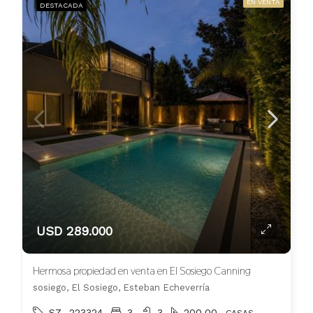
EN VENTA
DESTACADA
USD 289.000
Hermosa propiedad en venta en El Sosiego Canning
sosiego, El Sosiego, Esteban Echeverría
SZ -223324
3
3
200.00