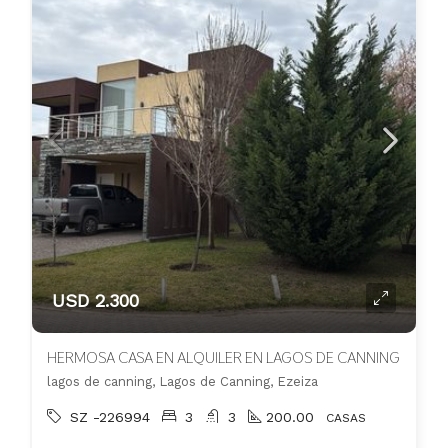
USD 2.300
HERMOSA CASA EN ALQUILER EN LAGOS DE CANNING
lagos de canning, Lagos de Canning, Ezeiza
SZ -226994
3
3
200.00
CASAS