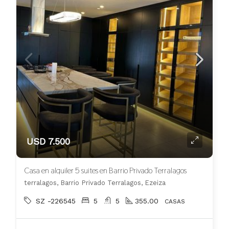
USD 7.500
Casa en alquiler 5 suites en Barrio Privado Terralagos
terralagos, Barrio Privado Terralagos, Ezeiza
SZ -226545
5
5
355.00
CASAS