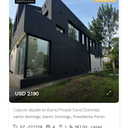
DESTACADA
USD 2.190
Casa en alquiler en Barrio Privado Santo Domingo
santo domingo, Santo Domingo, Presidente Perón
SZ -227228
4
1
197.00
CASAS