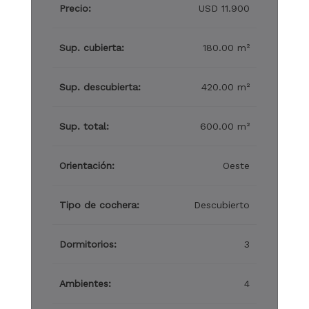
Precio:
USD 11.900
Sup. cubierta:
180.00 m²
Sup. descubierta:
420.00 m²
Sup. total:
600.00 m²
Orientación:
Oeste
Tipo de cochera:
Descubierto
Dormitorios:
3
Ambientes:
4