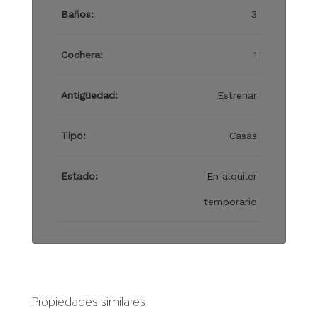
Baños:
3
Cochera:
1
Antigüedad:
Estrenar
Tipo:
Casas
Estado:
En alquiler
temporario
Propiedades similares