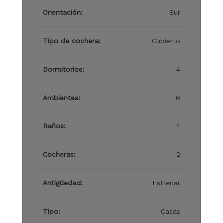
Orientación:
Sur
Tipo de cochera:
Cubierto
Dormitorios:
4
Ambientes:
6
Baños:
4
Cocheras:
2
Antigüedad:
Estrenar
Tipo:
Casas