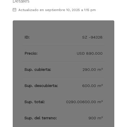
Detalles
Actualizado en septiembre 10, 2025 a 1:15 pm
ID:
SZ -94328
Precio:
USD 890.000
Sup. cubierta:
290.00 m²
Sup. descubierta:
600.00 m²
Sup. total:
0290.00600.00 m²
Sup. del terreno:
900 m²