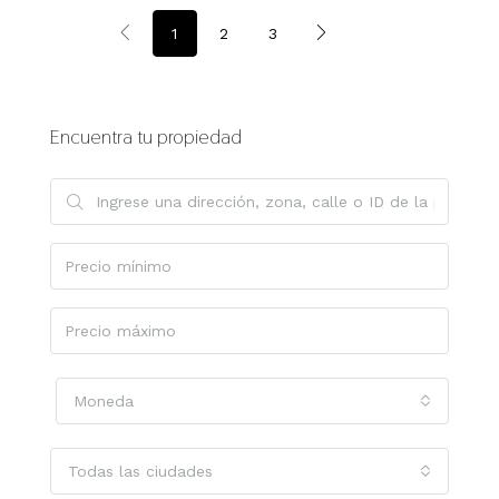
1
2
3
Encuentra tu propiedad
Moneda
Todas las ciudades