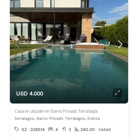
USD 4.000
Casa en alquiler en Barrio Privado Terralagos
terralagos, Barrio Privado Terralagos, Ezeiza
SZ -226514
4
3
240.00
CASAS