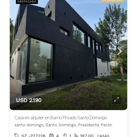
DESTACADA
USD 2.190
Casa en alquiler en Barrio Privado Santo Domingo
santo domingo, Santo Domingo, Presidente Perón
SZ -227228
4
1
197.00
CASAS