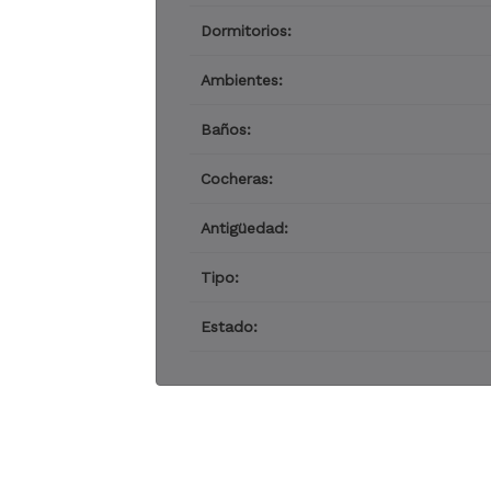
Dormitorios:
Ambientes:
Baños:
Cocheras:
Antigüedad:
Tipo:
Estado: