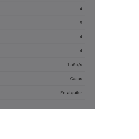
4
5
4
4
1 año/s
Casas
En alquiler