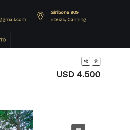
Giribone 909
@gmail.com
Ezeiza, Canning
TO
USD 4.500