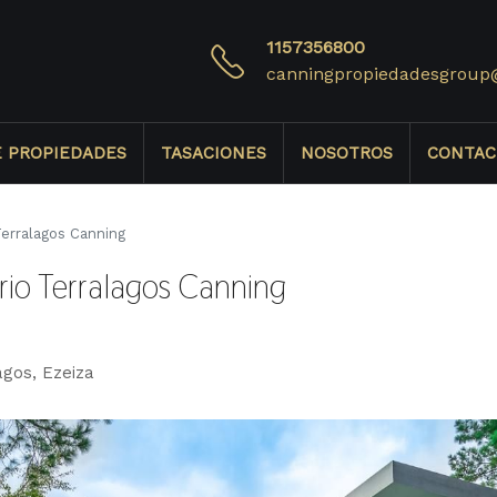
1157356800
canningpropiedadesgroup
E PROPIEDADES
TASACIONES
NOSOTROS
CONTAC
Terralagos Canning
rio Terralagos Canning
agos, Ezeiza