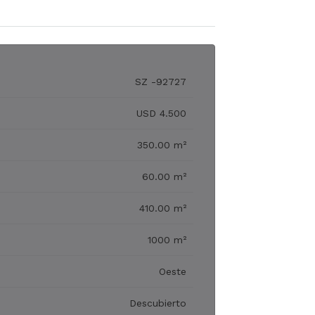
SZ -92727
USD 4.500
350.00 m²
60.00 m²
410.00 m²
1000 m²
Oeste
Descubierto