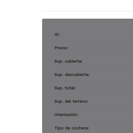
ID:
Precio:
Sup. cubierta:
Sup. descubierta:
Sup. total:
Sup. del terreno:
Orientación:
Tipo de cochera: