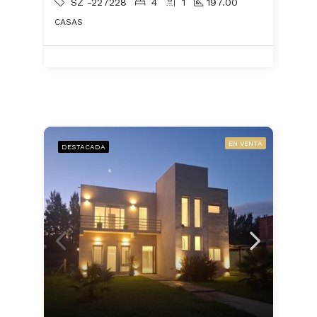
SZ -227228
4
1
197.00
CASAS
EN VENTA
DESTACADA