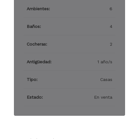
Ambientes:
6
Baños:
4
Cocheras:
2
Antigüedad:
1 año/s
Tipo:
Casas
Estado:
En venta