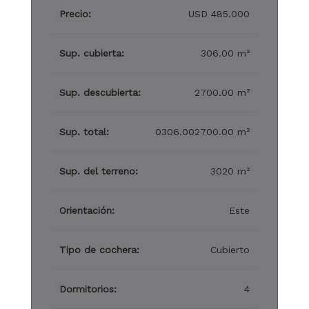
Precio:
USD 485.000
Sup. cubierta:
306.00 m²
Sup. descubierta:
2700.00 m²
Sup. total:
0306.002700.00 m²
Sup. del terreno:
3020 m²
Orientación:
Este
Tipo de cochera:
Cubierto
Dormitorios:
4