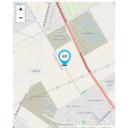
+
−
Leaflet
| ©
OpenStreetMap
contributors