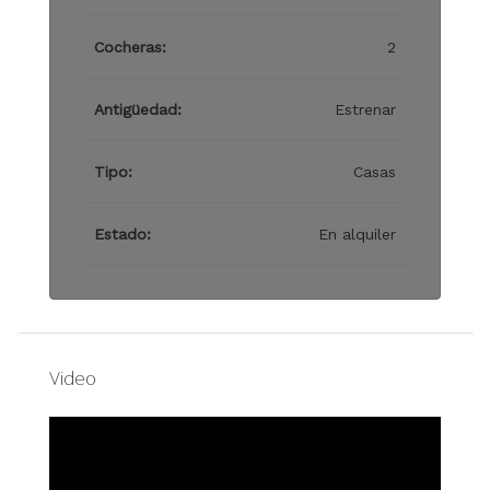
Cocheras:
2
Antigüedad:
Estrenar
Tipo:
Casas
Estado:
En alquiler
Video