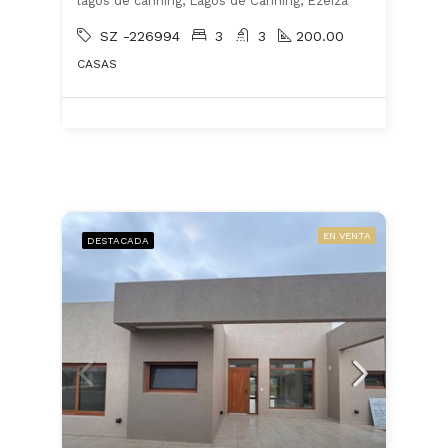
lagos de canning, Lagos de Canning, Ezeiza
SZ -226994
3
3
200.00
CASAS
EN VENTA
DESTACADA