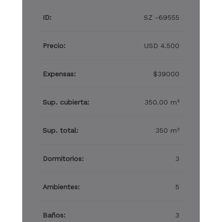
ID:
SZ -69555
Precio:
USD 4.500
Expensas:
$39000
Sup. cubierta:
350.00 m²
Sup. total:
350 m²
Dormitorios:
3
Ambientes:
5
Baños:
3