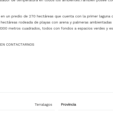
ulador de temperatura en todos los ambientes.También posee coch
o en un predio de 270 hectáreas que cuenta con la primer laguna 
 5 hectáreas rodeada de playas con arena y palmeras ambientadas c
y 1300 metros cuadrados, todos con fondos a espacios verdes y e
S EN CONTACTARNOS
Terralagos
Provincia