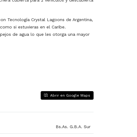
era cubierta para 2 vehículos y descubierta
con Tecnología Crystal Lagoons de Argentina,
omo si estuvieras en el Caribe.
spejos de agua lo que les otorga una mayor
Abrir en Google Maps
Bs.As. G.B.A. Sur