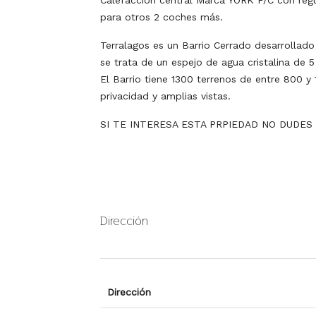
Calefacción central Marca YORK F/C con reg
para otros 2 coches más.
Terralagos es un Barrio Cerrado desarrollad
se trata de un espejo de agua cristalina de
El Barrio tiene 1300 terrenos de entre 800 
privacidad y amplias vistas.
SI TE INTERESA ESTA PRPIEDAD NO DUDE
Dirección
Dirección