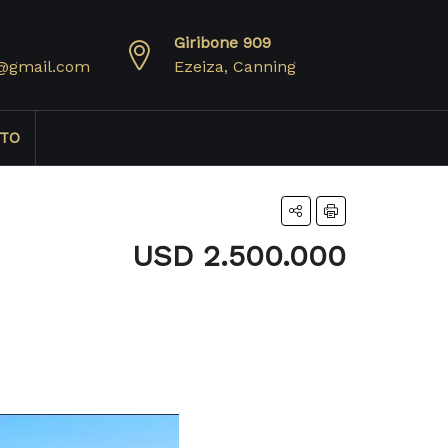
Giribone 909
@gmail.com
Ezeiza, Canning
TO
USD 2.500.000