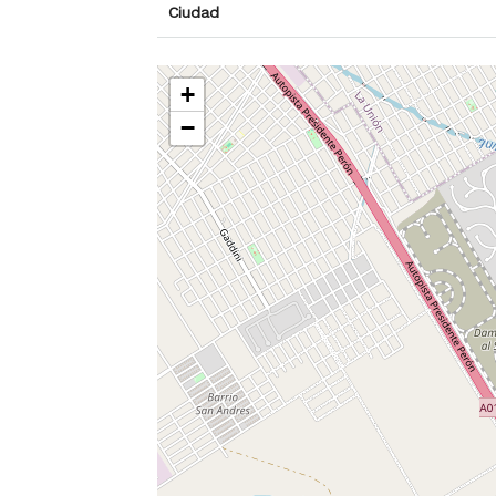
Ciudad
+
−