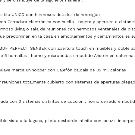
 y se distribuye de la siguiente manera :
estilo UNICO con hermosos detalles de hormigón
 Cerradura electrónica con huella , tarjeta y apertura a distancia
moso living o sala de reuniones con hermosos ventanales de piso 
que predominan en la casa en amoblamientos y cerramientos es el
l MDF PERFECT SENSER con apertura touch en muebles y doble a
de 5 hornallas , horno y microondas embutido Ariston en columna.
uave marca unihopper con Calefón caldaia de 35 mil calorías
y reuniones totalmente cubierto con sistemas de aperturas ple
pada con 3 sistemas distintos de cocción , horno cerrado embutid
ible vista a la laguna, pileta desborde infinita con jacuzzi inco