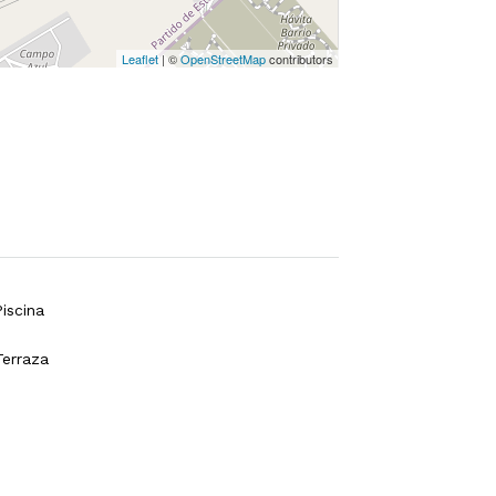
Leaflet
| ©
OpenStreetMap
contributors
Piscina
Terraza