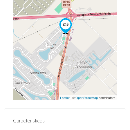
Leaflet
| ©
OpenStreetMap
contributors
Características