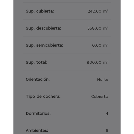
Sup. cubierta:
242.00 m²
Sup. descubierta:
558.00 m²
Sup. semicubierta:
0.00 m²
Sup. total:
800.00 m²
Orientación:
Norte
Tipo de cochera:
Cubierto
Dormitorios:
4
Ambientes:
5