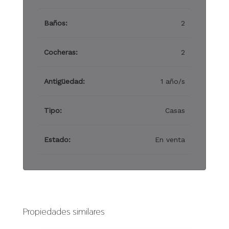
Baños:
2
Cocheras:
2
Antigüedad:
1 año/s
Tipo:
Casas
Estado:
En venta
Propiedades similares