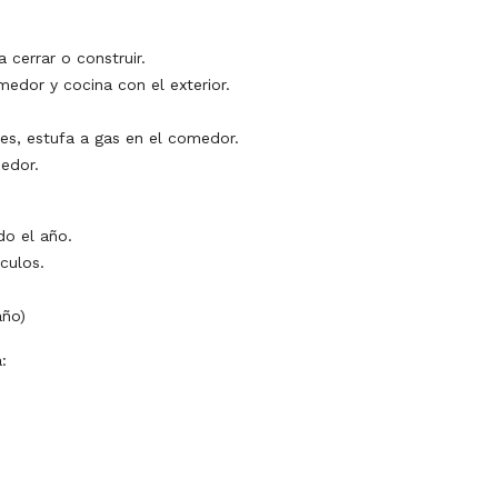
 cerrar o construir.
medor y cocina con el exterior.
es, estufa a gas en el comedor.
medor.
do el año.
culos.
año)
: