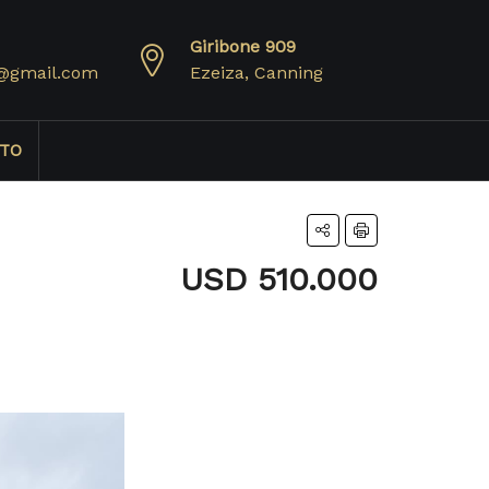
Giribone 909
@gmail.com
Ezeiza, Canning
TO
USD 510.000