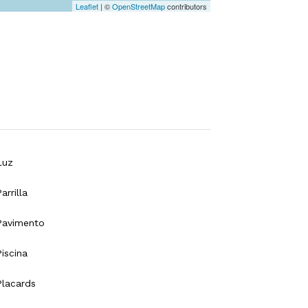
Leaflet
| ©
OpenStreetMap
contributors
Luz
arrilla
Pavimento
Piscina
Placards