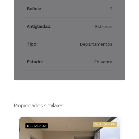
Baños:
2
Antigüedad:
Estrenar
Tipo:
Departamentos
Estado:
En venta
Propiedades similares
EN ALQUILER
DESTACADA