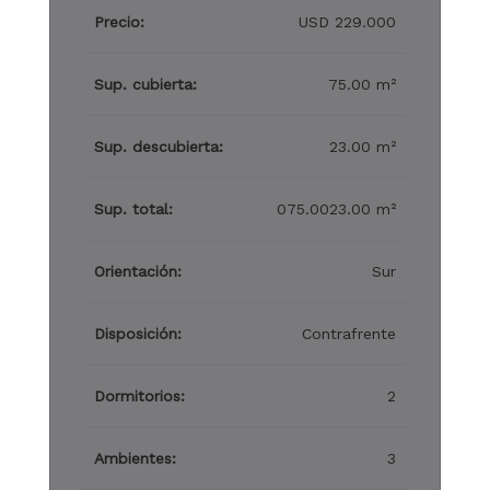
Precio:
USD 229.000
Sup. cubierta:
75.00 m²
Sup. descubierta:
23.00 m²
Sup. total:
075.0023.00 m²
Orientación:
Sur
Disposición:
Contrafrente
Dormitorios:
2
Ambientes:
3