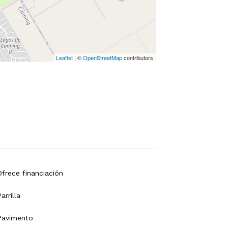
Leaflet
| ©
OpenStreetMap
contributors
Ofrece financiación
arrilla
Pavimento