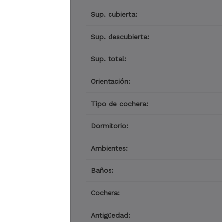
Sup. cubierta:
Sup. descubierta:
Sup. total:
Orientación:
Tipo de cochera:
Dormitorio:
Ambientes:
Baños:
Cochera:
Antigüedad: