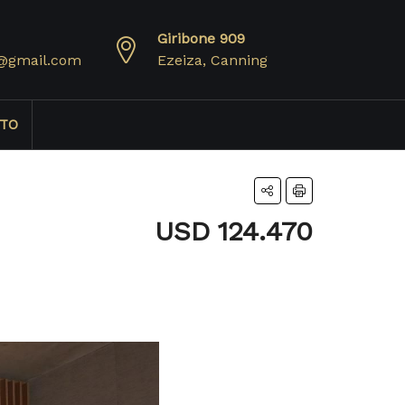
Giribone 909
@gmail.com
Ezeiza, Canning
TO
USD 124.470