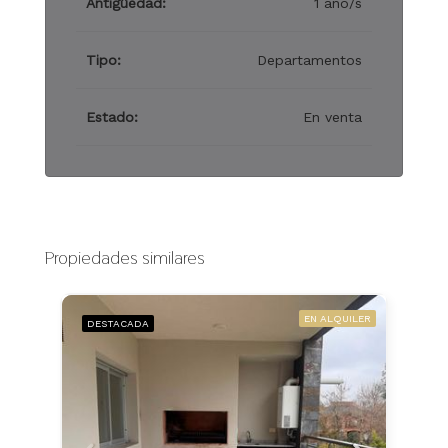
Antigüedad:
1 año/s
Tipo:
Departamentos
Estado:
En venta
Propiedades similares
EN ALQUILER
DESTACADA