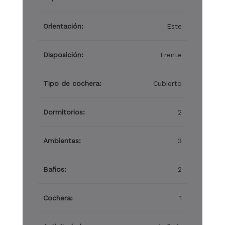
Orientación:
Este
Disposición:
Frente
Tipo de cochera:
Cubierto
Dormitorios:
2
Ambientes:
3
Baños:
2
Cochera:
1