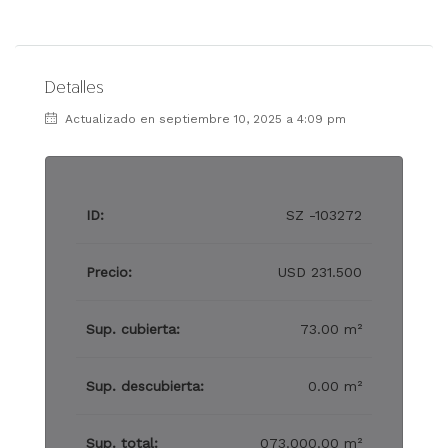
Detalles
Actualizado en septiembre 10, 2025 a 4:09 pm
ID:
SZ -103272
Precio:
USD 231.500
Sup. cubierta:
73.00 m²
Sup. descubierta:
0.00 m²
Sup. total:
073.000.00 m²