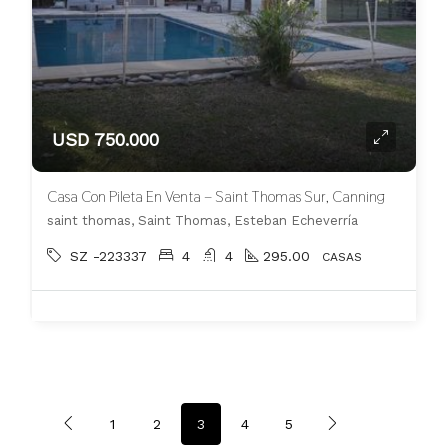
USD 750.000
Casa Con Pileta En Venta – Saint Thomas Sur, Canning
saint thomas, Saint Thomas, Esteban Echeverría
SZ -223337
4
4
295.00
CASAS
1
2
3
4
5