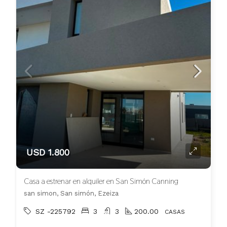
USD 1.800
Casa a estrenar en alquiler en San Simón Canning
san simon, San simón, Ezeiza
SZ -225792
3
3
200.00
CASAS