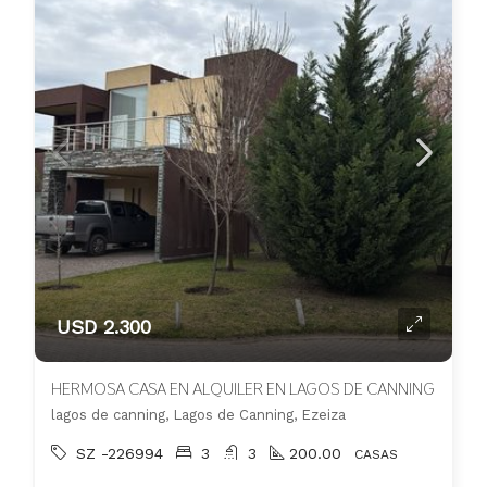
USD 2.300
HERMOSA CASA EN ALQUILER EN LAGOS DE CANNING
lagos de canning, Lagos de Canning, Ezeiza
SZ -226994
3
3
200.00
CASAS