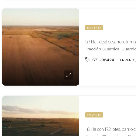
EN VENTA
57 Ha, ideal desarrollo inm
Fracción Guernica, Guerni
SZ -96424
TERRENO 
EN VENTA
18 Ha con 172 lotes, barrio