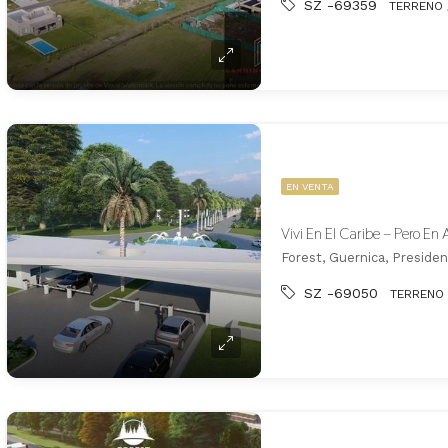
SZ -69359
TERRENO 
EN VENTA
Forest, Guernica, Preside
SZ -69050
TERRENO 