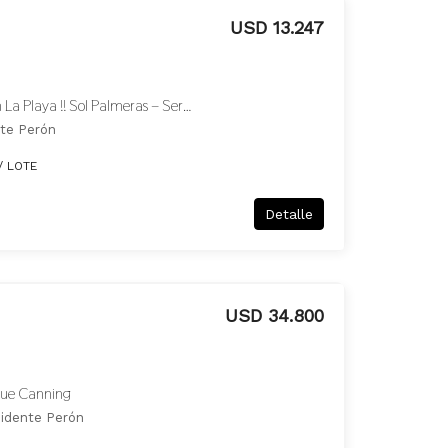
USD 13.247
Lanzamiento Unico ! Vivi En La Playa !! Sol Palmeras – Servicios Unicos – Venta Al Costo Por Lanzamiento
nte Perón
/ LOTE
Detalle
USD 34.800
oque Canning
sidente Perón