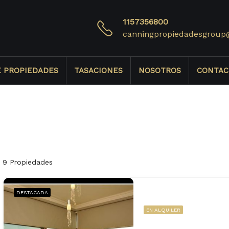
1157356800
canningpropiedadesgroup
E PROPIEDADES
TASACIONES
NOSOTROS
CONTAC
9 Propiedades
DESTACADA
EN ALQUILER