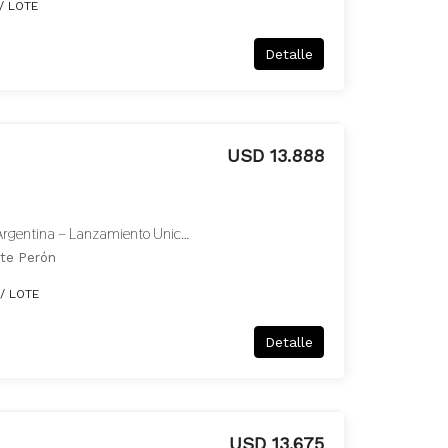
/ LOTE
Detalle
USD 13.888
Vivi En El Caribe – Pero En Argentina – Lanzamiento Unico – Playa – Palmeras – Servicios En Canning – Lotes Lanzamiento Forest Canning
nte Perón
/ LOTE
Detalle
USD 13.675