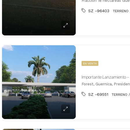
Fracción 18 hectáreas Gue
SZ -96403
TERRENO 
EN VENTA
Forest, Guernica, Preside
SZ -69551
TERRENO /