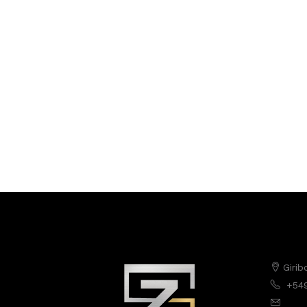
Girib
+54