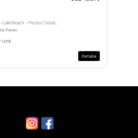
Lotes Al Costo Barrio Forest – Lake Beach – Piscina Cristalina De 3 Ha ! Venta Al Costo Primeros 50 Lotes
nte Perón
/ LOTE
Detalle