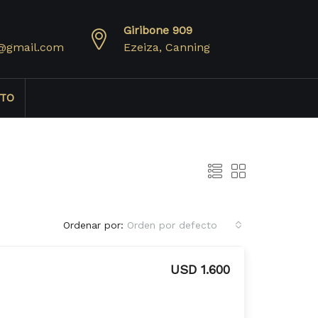
Giribone 909
@gmail.com
Ezeiza, Canning
TO
Ordenar por:
Orden por defecto
USD 1.600