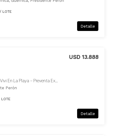
rnica, Guernica, Presidente Perón
/ LOTE
Detalle
USD 13.888
Importante Lanzamiento – Vivi En La Playa – Preventa Exclusiva Primeros 50 Lotes A Valor De Costo
nte Perón
 LOTE
Detalle