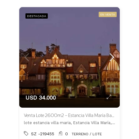
EN VENTA
DESTACADA
USD 34.000
Venta Lote 2600m2 – Estancia Villa María Barrio Los Silos – CANNING
lote estancia villa maria, Estancia Villa María, Ezeiza
SZ -219455
0
TERRENO / LOTE