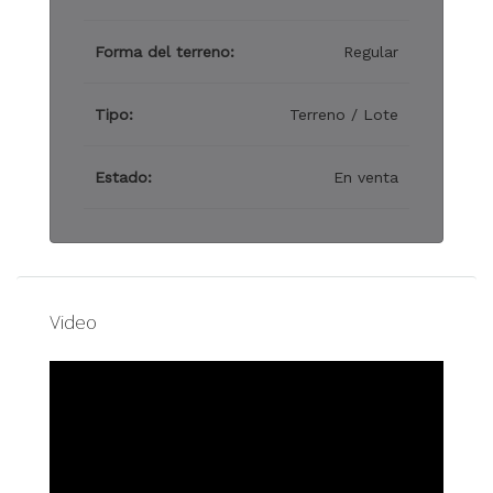
Forma del terreno:
Regular
Tipo:
Terreno / Lote
Estado:
En venta
Video