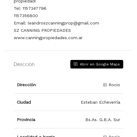
propiedad!
Tel: 1157347796
1157356800
Email: leandroszcanningprop@gmail.com
SZ CANNING PROPIEDADES
www.canningpropiedades.com.ar
Dirección
Abrir en Google Maps
Dirección
El Rocio
Ciudad
Esteban Echeverría
Provincia
Bs.As. G.B.A. Sur
Localidad o barrio
El Rocío