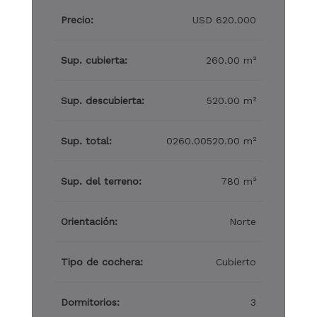
Precio:
USD 620.000
Sup. cubierta:
260.00 m²
Sup. descubierta:
520.00 m²
Sup. total:
0260.00520.00 m²
Sup. del terreno:
780 m²
Orientación:
Norte
Tipo de cochera:
Cubierto
Dormitorios:
3