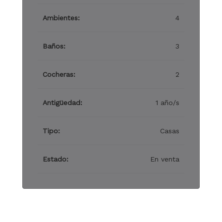
Ambientes:
4
Baños:
3
Cocheras:
2
Antigüedad:
1 año/s
Tipo:
Casas
Estado:
En venta