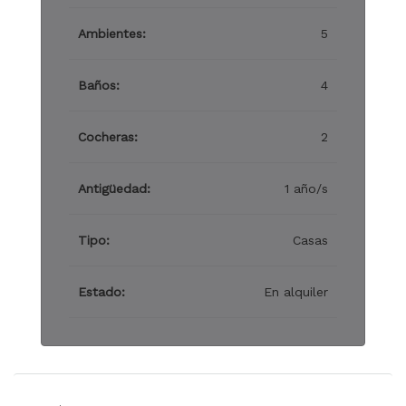
Ambientes:
5
Baños:
4
Cocheras:
2
Antigüedad:
1 año/s
Tipo:
Casas
Estado:
En alquiler