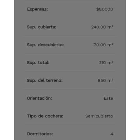
Expensas:
$80000
Sup. cubierta:
240.00 m²
Sup. descubierta:
70.00 m²
Sup. total:
310 m²
Sup. del terreno:
850 m²
Orientación:
Este
Tipo de cochera:
Semicubierto
Dormitorios:
4