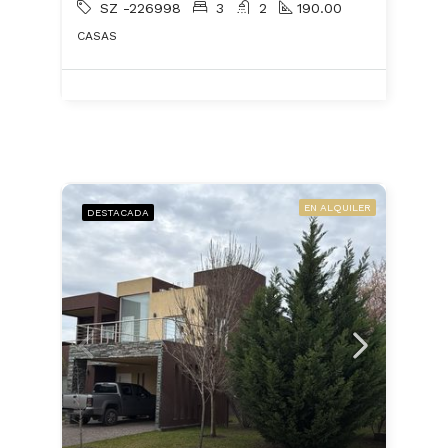
SZ -226998
3
2
190.00
CASAS
EN ALQUILER
DESTACADA