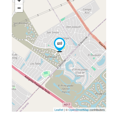
+
−
Leaflet
| ©
OpenStreetMap
contributors