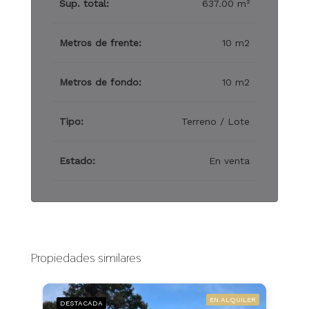
Sup. total:
637.00 m²
Metros de frente:
10 m2
Metros de fondo:
10 m2
Tipo:
Terreno / Lote
Estado:
En venta
Propiedades similares
EN ALQUILER
DESTACADA