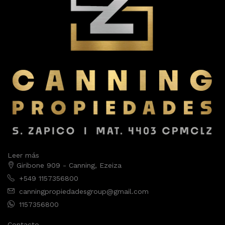
Leer más
Giribone 909 - Canning, Ezeiza
+549 1157356800
canningpropiedadesgroup@gmail.com
1157356800
Contacto