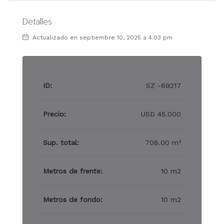
Detalles
Actualizado en septiembre 10, 2025 a 4:03 pm
ID:
SZ -69217
Precio:
USD 45.000
Sup. total:
708.00 m²
Metros de frente:
10 m2
Metros de fondo:
10 m2