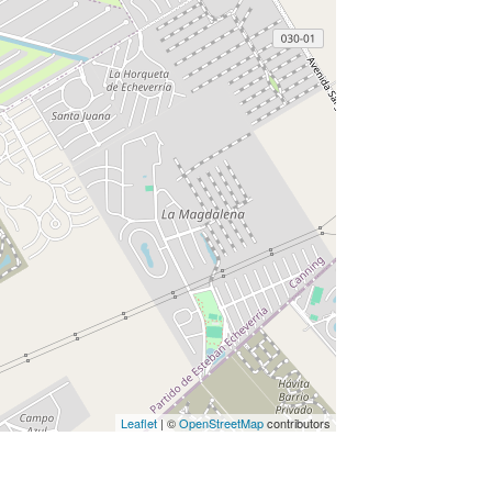
Leaflet
| ©
OpenStreetMap
contributors