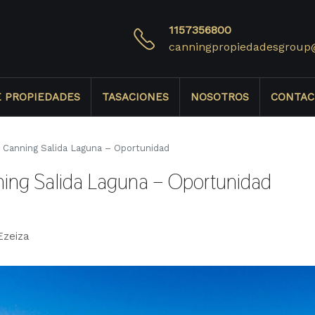
1157356800
canningpropiedadesgroup
E PROPIEDADES
TASACIONES
NOSOTROS
CONTAC
 Canning Salida Laguna – Oportunidad
ning Salida Laguna – Oportunidad
Ezeiza