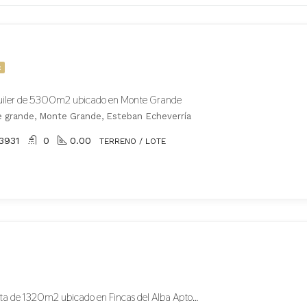
R
quiler de 5300m2 ubicado en Monte Grande
 grande, Monte Grande, Esteban Echeverría
3931
0
0.00
TERRENO / LOTE
Lote en venta de 1320m2 ubicado en Fincas del Alba Apto Crédito