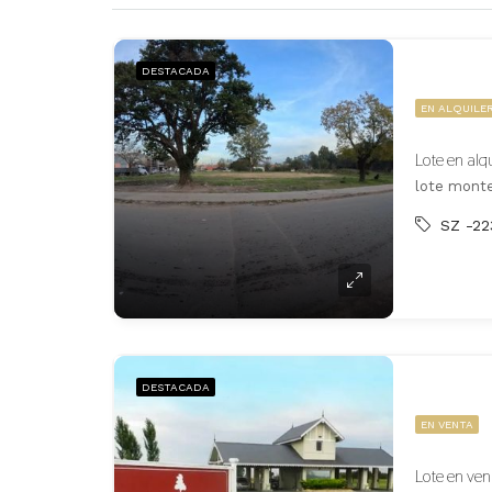
DESTACADA
EN ALQUILE
Lote en al
lote monte
SZ -22
DESTACADA
EN VENTA