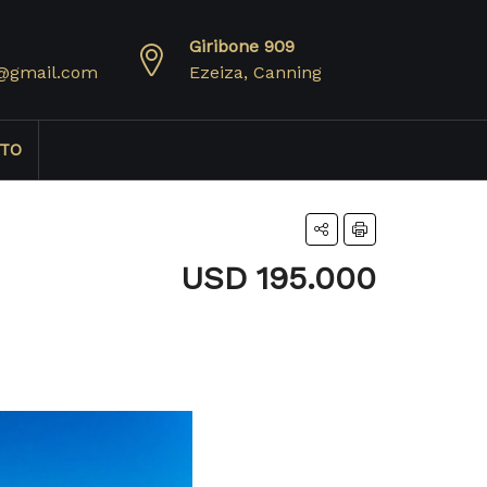
Giribone 909
@gmail.com
Ezeiza, Canning
TO
USD 195.000