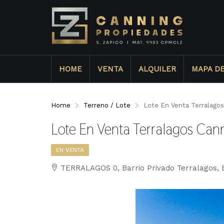
HOME
VENTA
ALQUILER
MAPA D
Home
Terreno / Lote
Lote En Venta Terralagos
Lote En Venta Terralagos Can
EN VENTA
TERRALAGOS 0, Barrio Privado Terralagos, 