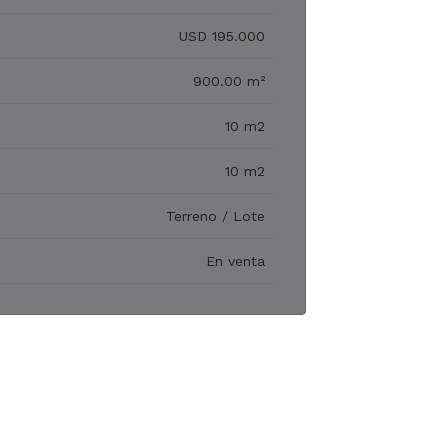
USD 195.000
900.00 m²
10 m2
10 m2
Terreno / Lote
En venta