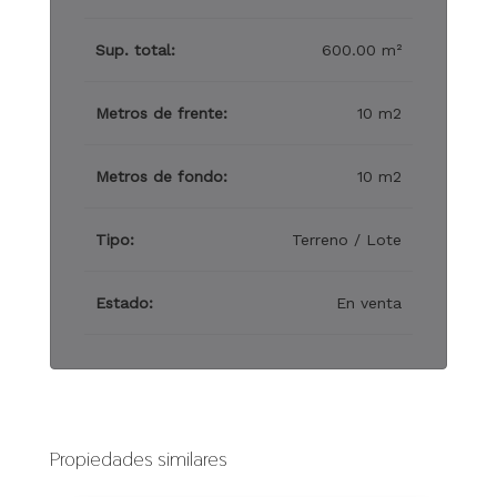
Sup. total:
600.00 m²
Metros de frente:
10 m2
Metros de fondo:
10 m2
Tipo:
Terreno / Lote
Estado:
En venta
Propiedades similares