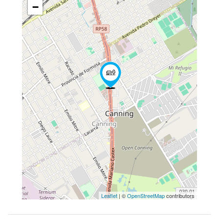
−
Leaflet
| ©
OpenStreetMap
contributors