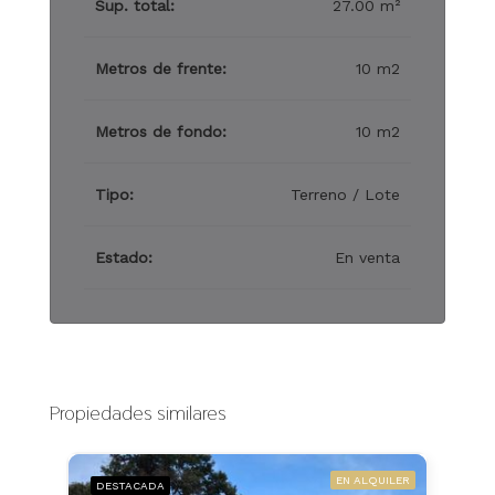
Sup. total:
27.00 m²
Metros de frente:
10 m2
Metros de fondo:
10 m2
Tipo:
Terreno / Lote
Estado:
En venta
Propiedades similares
EN ALQUILER
DESTACADA