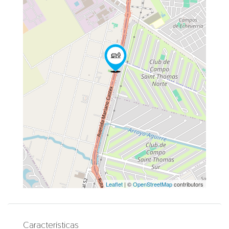
Leaflet
| ©
OpenStreetMap
contributors
Características