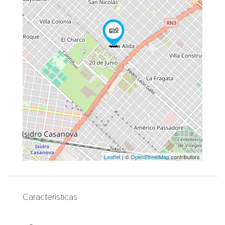
Leaflet
| ©
OpenStreetMap
contributors
Características