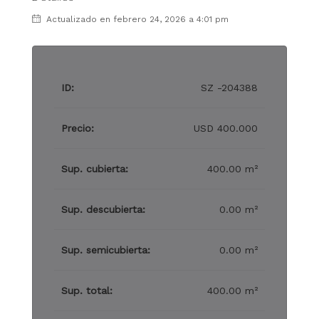
Actualizado en febrero 24, 2026 a 4:01 pm
ID:
SZ -204388
Precio:
USD 400.000
Sup. cubierta:
400.00 m²
Sup. descubierta:
0.00 m²
Sup. semicubierta:
0.00 m²
Sup. total:
400.00 m²