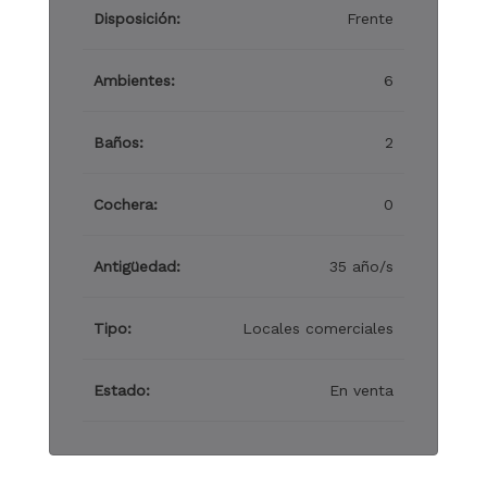
Disposición:
Frente
Ambientes:
6
Baños:
2
Cochera:
0
Antigüedad:
35 año/s
Tipo:
Locales comerciales
Estado:
En venta