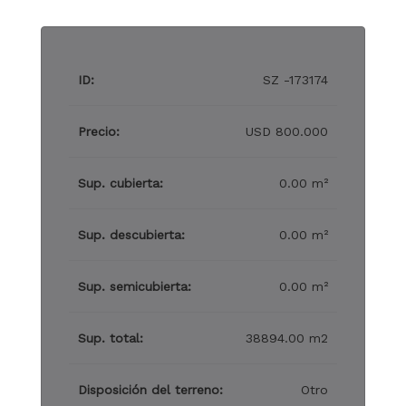
ID:
SZ -173174
Precio:
USD 800.000
Sup. cubierta:
0.00 m²
Sup. descubierta:
0.00 m²
Sup. semicubierta:
0.00 m²
Sup. total:
38894.00 m2
Disposición del terreno:
Otro