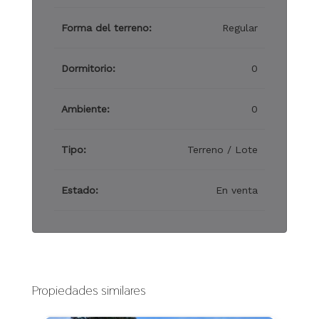
Forma del terreno:
Regular
Dormitorio:
0
Ambiente:
0
Tipo:
Terreno / Lote
Estado:
En venta
Propiedades similares