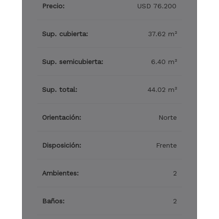
Precio:
USD 76.200
Sup. cubierta:
37.62 m²
Sup. semicubierta:
6.40 m²
Sup. total:
44.02 m²
Orientación:
Norte
Disposición:
Frente
Ambientes:
2
Baños:
2