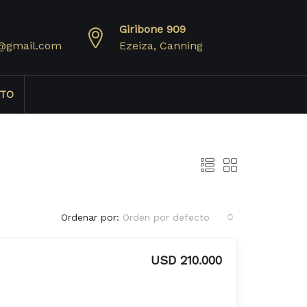
Giribone 909
@gmail.com
Ezeiza, Canning
TO
Ordenar por:
Orden por defecto
USD 210.000