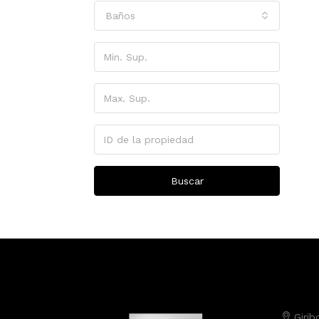
Baños
Buscar
Girib