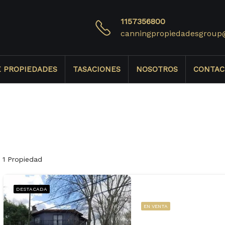
1157356800
canningpropiedadesgroup
E PROPIEDADES
TASACIONES
NOSOTROS
CONTAC
1 Propiedad
DESTACADA
EN VENTA