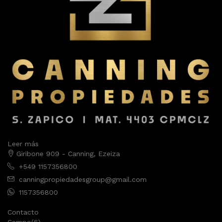
Leer más
Giribone 909 - Canning, Ezeiza
+549 1157356800
canningpropiedadesgroup@gmail.com
1157356800
Contacto
Campo
(6)