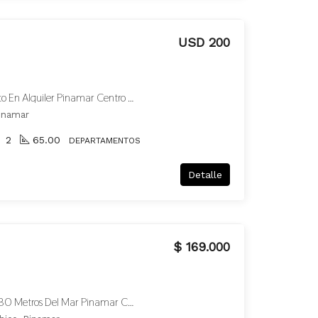
USD 200
Inmejorable Ubicacion Depto En Alquiler Pinamar Centro A 80 Metros Del Mar
Pinamar
2
65.00
DEPARTAMENTOS
Detalle
$ 169.000
Hermoso Departamento A 80 Metros Del Mar Pinamar Centro