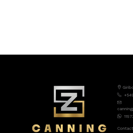
Girib
+54
cannin
1157
Contac