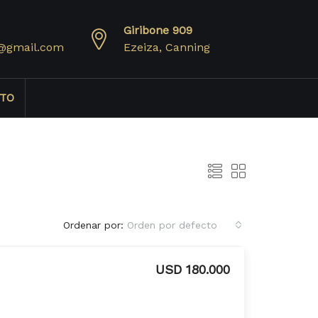
Giribone 909
@gmail.com
Ezeiza, Canning
TO
Ordenar por:
Orden por defecto
USD 180.000