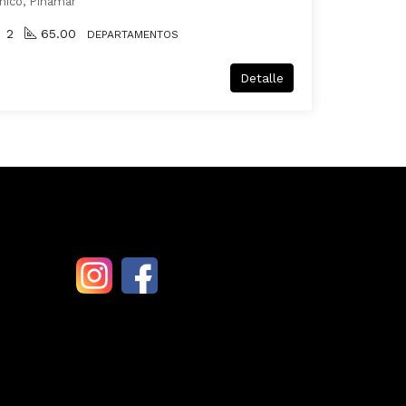
hico, Pinamar
2
65.00
DEPARTAMENTOS
Detalle