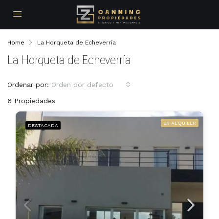
Home
La Horqueta de Echeverría
La Horqueta de Echeverría
Ordenar por:
Orden por defecto
6 Propiedades
EN ALQUILER
DESTACADA