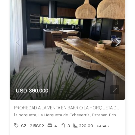
USD 390.000
PROPIEDAD A LA VENTA EN BARRIO LA HORQUETA DE ECHEVERRIA
la horqueta, La Horqueta de Echeverría, Esteban Echeverría
SZ -215892
4
3
220.00
CASAS