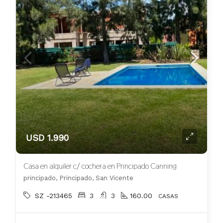
USD 1.990
Casa en alquiler c/ cochera en Principado Canning
principado, Principado, San Vicente
SZ -213465
3
3
160.00
CASAS