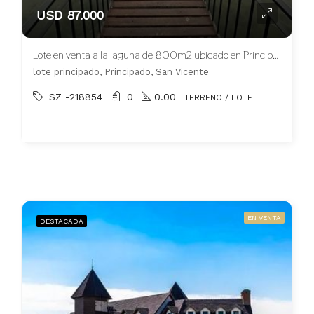
USD 87.000
Lote en venta a la laguna de 800m2 ubicado en Principado
lote principado, Principado, San Vicente
SZ -218854
0
0.00
TERRENO / LOTE
EN VENTA
DESTACADA